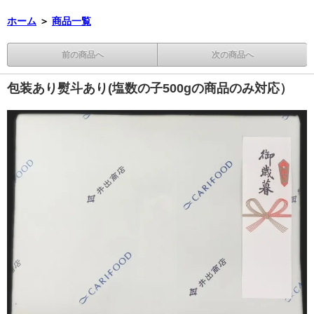
ホーム
＞
商品一覧
前の商品へ
次の商品へ
包装あり熨斗あり(塩数の子500gの商品のみ対応）