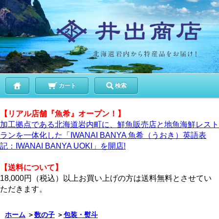
カート
検索
【リアル店舗『魚希』オープン！】
加工拠点である北海道岩内町に、鮮魚販売店と地魚海鮮レスト
ランを一体化した「IWANAI BANYA 魚希（うおき）英語表
記：IWANAI BANYA UOKI」を開店!
【送料について】
18,000円（税込）以上お買い上げの方は送料無料とさせてい
ただきます。
ホーム
＞
数の子
＞
包装・熨斗